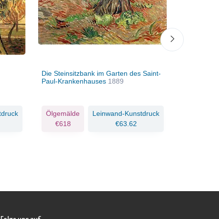
Die Steinsitzbank im Garten des Saint-
Olivenbäum
Paul-Krankenhauses
1889
1889
tdruck
Ölgemälde
Leinwand-Kunstdruck
Ölgemäld
€618
€63.62
€422