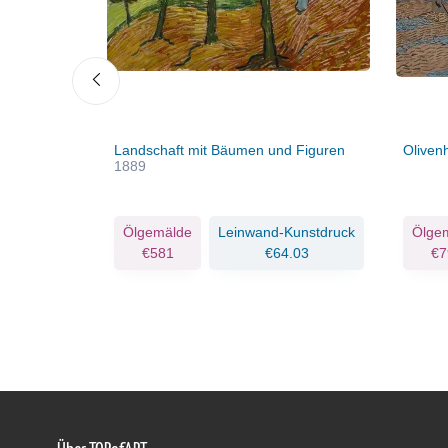
s Hügels
Landschaft mit Bäumen und Figuren
Oliven
1889
Kunstdruck
Ölgemälde
Leinwand-Kunstdruck
Ölge
.33
€581
€64.03
€7