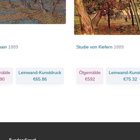
hain
1889
Studie von Kiefern
1889
mälde
Leinwand-Kunstdruck
Ölgemälde
Leinwand-Kuns
90
€65.86
€592
€75.32