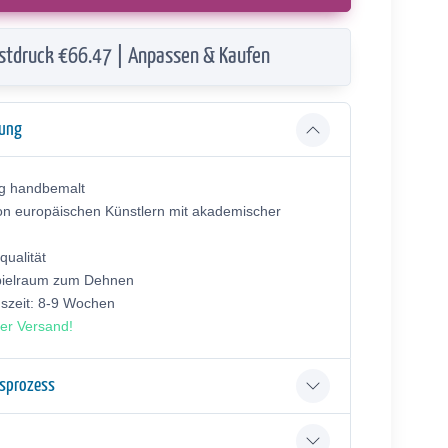
stdruck €66.47 | Anpassen & Kaufen
bung
ig handbemalt
on europäischen Künstlern mit akademischer
ualität
pielraum zum Dehnen
gszeit: 8-9 Wochen
er Versand!
gsprozess