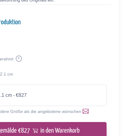
selführung des Originals ein.
roduktion
erahmt
92.1 cm
2.1 cm - €827
ndere Größe als die angebotene wünschen
gemälde €
827
in den Warenkorb