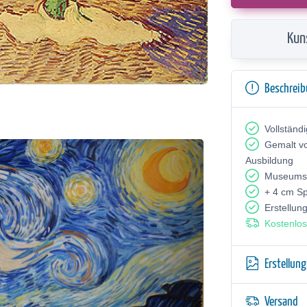
Kun
Beschrei
Vollständ
Gemalt v
Ausbildung
Museumsq
+ 4 cm S
Erstellun
Kostenlos
Erstellun
Versand