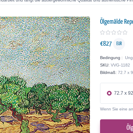
ndarbeit und fängt die außergewöhnliche Qualität und authentische Pin
Ölgemälde Rep
€
827
EUR
Bedingung :
Ung
SKU:
VVG-1182
Bildmaß:
72.7 x 
72.7 x 9
Wenn Sie eine a
Öl