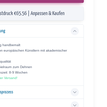
stdruck €65.56 | Anpassen & Kaufen
bung
ig handbemalt
on europäischen Künstlern mit akademischer
ualität
pielraum zum Dehnen
gszeit: 8-9 Wochen
er Versand!
gsprozess