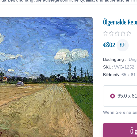
ndarbeit und fängt die außergewöhnliche Qualität und authentische Pin
Ölgemälde Rep
€
802
EUR
Bedingung :
Ung
SKU:
VVG-1252
Bildmaß:
65 x 81
65.0 x 8
Wenn Sie eine a
Öl