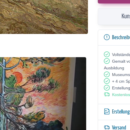
Kun
Beschrei
Vollständ
Gemalt v
Ausbildung
Museumsq
+ 4 cm S
Erstellun
Kostenlos
Erstellun
Versand