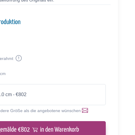
selführung des Originals ein.
roduktion
erahmt
 cm
1.0 cm - €802
ndere Größe als die angebotene wünschen
gemälde €
802
in den Warenkorb