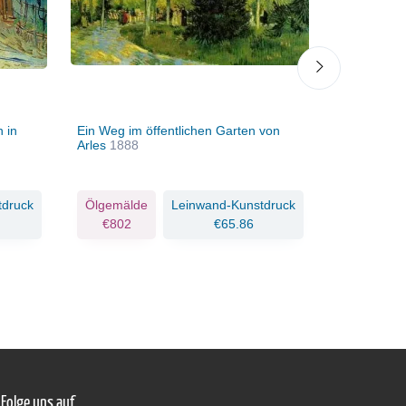
 in
Ein Weg im öffentlichen Garten von
Kohlenschi
Arles
1888
tdruck
Ölgemälde
Leinwand-Kunstdruck
Ölgemäld
€802
€65.86
€534
Folge uns auf