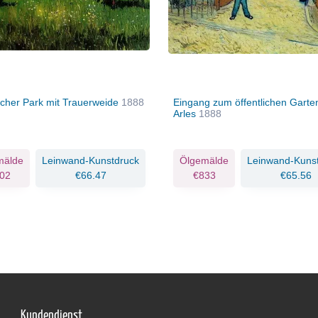
licher Park mit Trauerweide
1888
Eingang zum öffentlichen Garten
Arles
1888
mälde
Leinwand-Kunstdruck
Ölgemälde
Leinwand-Kuns
02
€66.47
€833
€65.56
Kundendienst