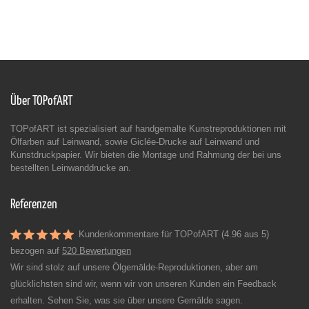
Über TOPofART
TOPofART ist spezialisiert auf handgemalte Kunstreproduktionen mit
Ölfarben auf Leinwand, sowie Giclée-Drucke auf Leinwand und
Kunstdruckpapier. Wir bieten die Montage und Rahmung der bei uns
bestellten Leinwanddrucke an.
Referenzen
Kundenkommentare für TOPofART (4.96 aus 5)
bezogen auf
520 Bewertungen
Wir sind stolz auf unsere Ölgemälde-Reproduktionen, aber am
glücklichsten sind wir, wenn wir von unseren Kunden ein Feedback
erhalten. Sehen Sie, was sie über unsere Gemälde sagen.