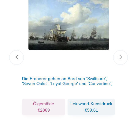
 nahe
Die Eroberer gehen an Bord von 'Swiftsure',
Nach
655
'Seven Oaks', 'Loyal George' und 'Convertine',
gege
11.-14. Juni 1666
c.1666/07
Aug
ruck
Ölgemälde
Leinwand-Kunstdruck
€2869
€59.61