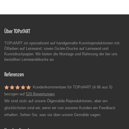
Über TOPofART
TOPofART ist spezialisiert auf handgemalte Kunstreproduktionen mit
Ölfarben auf Leinwand, sowie Giclée-Drucke auf Leinwand und
Kunstdruckpapier. Wir bieten die Montage und Rahmung der bei uns
bestellten Leinwanddrucke an.
Referenzen
Kundenkommentare für TOPofART (4.96 aus 5)
bezogen auf
520 Bewertungen
Wir sind stolz auf unsere Ölgemälde-Reproduktionen, aber am
glücklichsten sind wir, wenn wir von unseren Kunden ein Feedback
erhalten. Sehen Sie, was sie über unsere Gemälde sagen.