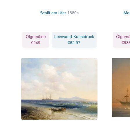
Schiff am Ufer
1880s
Mon
Ölgemälde
Leinwand-Kunstdruck
Ölgemä
€949
€62.97
€93