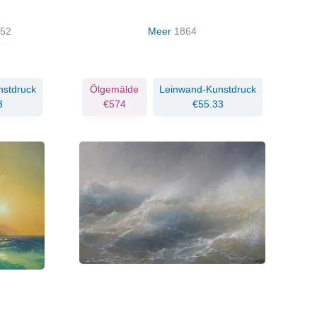
52
Meer
1864
nstdruck
Ölgemälde
Leinwand-Kunstdruck
3
€574
€55.33