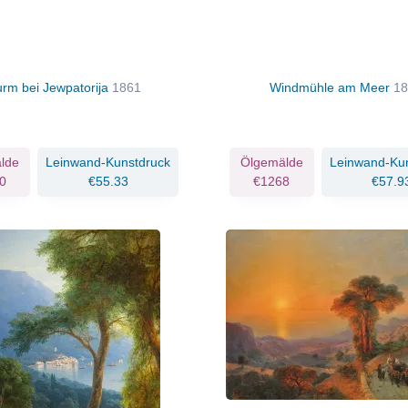
urm bei Jewpatorija
1861
Windmühle am Meer
18
lde
Leinwand-Kunstdruck
Ölgemälde
Leinwand-Ku
0
€55.33
€1268
€57.9