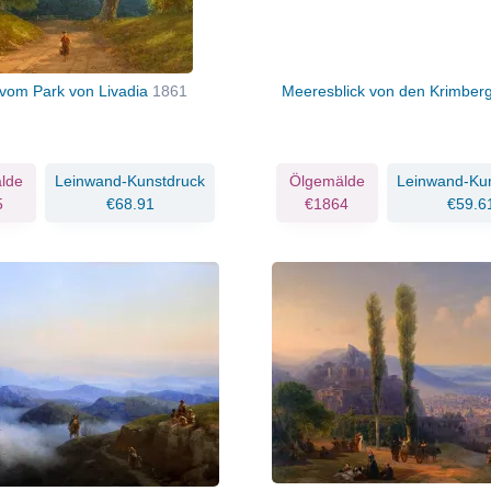
 vom Park von Livadia
1861
Meeresblick von den Krimbe
lde
Leinwand-Kunstdruck
Ölgemälde
Leinwand-Ku
5
€68.91
€1864
€59.6