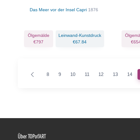
Das Meer vor der Insel Capri
1876
Ölgemälde
Leinwand-Kunstdruck
Ölgemä
€797
€67.84
€65
8
9
10
11
12
13
14
Über TOPofART