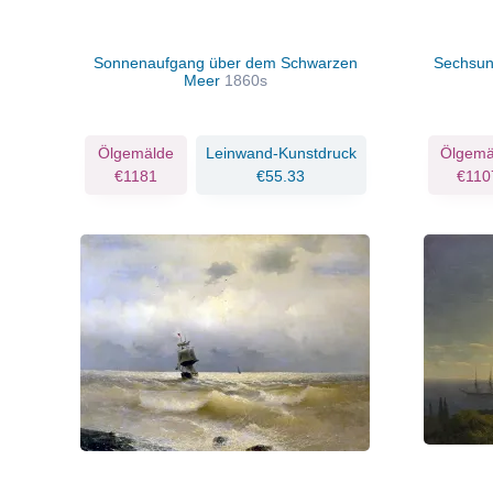
Sonnenaufgang über dem Schwarzen
Sechsun
Meer
1860s
Ölgemälde
Leinwand-Kunstdruck
Ölgemä
€1181
€55.33
€110