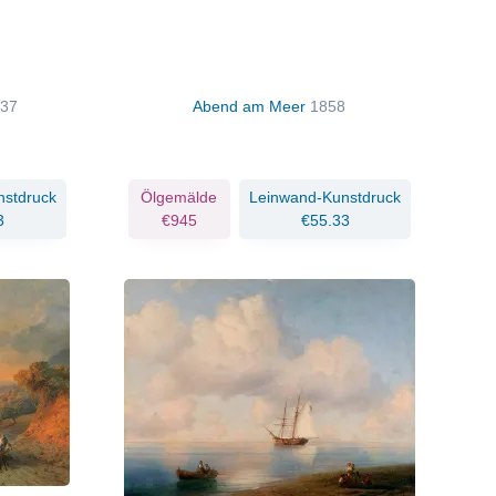
37
Abend am Meer
1858
nstdruck
Ölgemälde
Leinwand-Kunstdruck
3
€945
€55.33