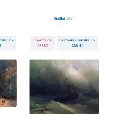
Sintflut
1864
nstdruck
Ölgemälde
Leinwand-Kunstdruck
4
€5882
€65.41