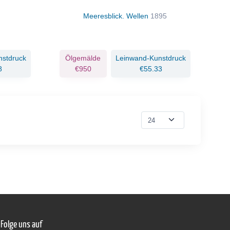
Meeresblick. Wellen
1895
nstdruck
Ölgemälde
Leinwand-Kunstdruck
8
€950
€55.33
Folge uns auf