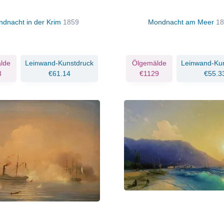
dnacht in der Krim
1859
Mondnacht am Meer
18
lde
Leinwand-Kunstdruck
Ölgemälde
Leinwand-Ku
3
€61.14
€1129
€55.3