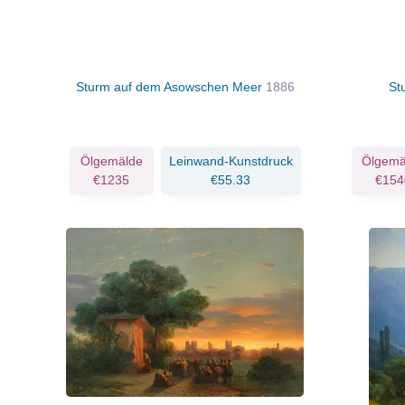
Sturm auf dem Asowschen Meer
1886
St
Ölgemälde
Leinwand-Kunstdruck
Ölgemä
€1235
€55.33
€154