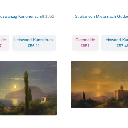
dzwanzig Kanonenschiff
1852
Straße von Mleta nach Guda
lde
Leinwand-Kunstdruck
Ölgemälde
Leinwand-Ku
7
€56.11
€851
€57.4