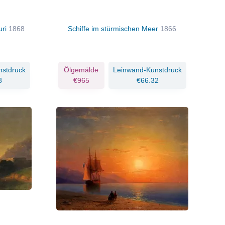
uri
1868
Schiffe im stürmischen Meer
1866
nstdruck
Ölgemälde
Leinwand-Kunstdruck
8
€965
€66.32