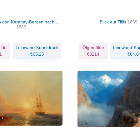
n den Karanay-Bergen nach ...
Blick auf Tiflis
1869
1869
lde
Leinwand-Kunstdruck
Ölgemälde
Leinwand-Ku
1
€65.25
€3214
€64.6