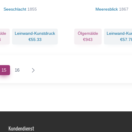
Seeschlacht
1855
Meeresblick
1867
lde
Leinwand-Kunstdruck
Ölgemälde
Leinwand-Ku
4
€55.33
€943
€57.7
(current)
15
16
Kundendienst