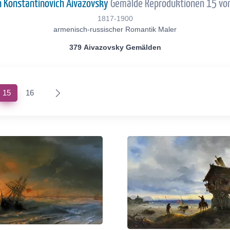
n Konstantinovich Aivazovsky
Gemälde Reproduktionen 15 vo
1817-1900
armenisch-russischer Romantik Maler
379 Aivazovsky Gemälden
(current)
15
16