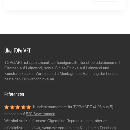
Über TOPofART
TOPofART ist spezialisiert auf handgemalte Kunstreproduktionen mit
Ölfarben auf Leinwand, sowie Giclée-Drucke auf Leinwand und
Kunstdruckpapier. Wir bieten die Montage und Rahmung der bei uns
bestellten Leinwanddrucke an.
Referenzen
Kundenkommentare für TOPofART (4.96 aus 5)
bezogen auf
520 Bewertungen
Wir sind stolz auf unsere Ölgemälde-Reproduktionen, aber am
glücklichsten sind wir, wenn wir von unseren Kunden ein Feedback