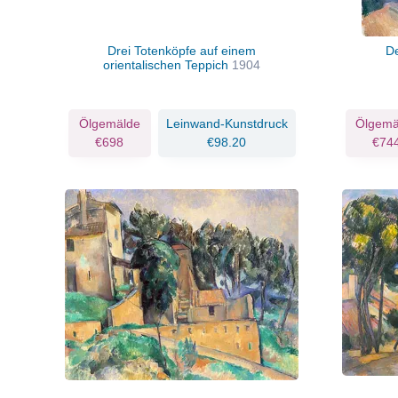
Drei Totenköpfe auf einem
De
orientalischen Teppich
1904
Ölgemälde
Leinwand-Kunstdruck
Ölgemä
€698
€98.20
€74