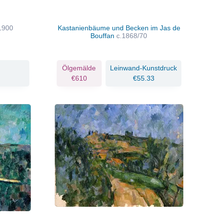
1900
Kastanienbäume und Becken im Jas de
Bouffan
c.1868/70
Ölgemälde
Leinwand-Kunstdruck
€610
€55.33