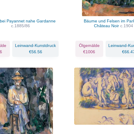
 bei Payannet nahe Gardanne
Bäume und Felsen im Par
c.1885/86
Château Noir
c.1904
lde
Leinwand-Kunstdruck
Ölgemälde
Leinwand-Ku
6
€56.56
€1006
€66.4