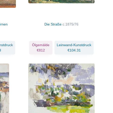
irnen
Die Straße
c.1875/76
nstdruck
Ölgemälde
Leinwand-Kunstdruck
3
€812
€104.31