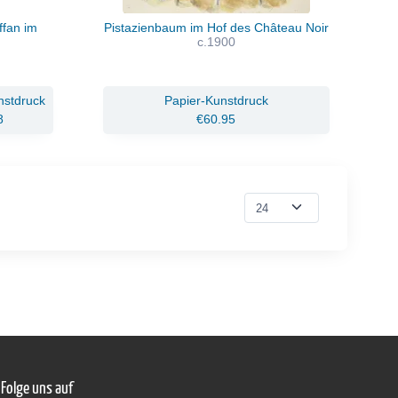
ffan im
Pistazienbaum im Hof des Château Noir
c.1900
nstdruck
Papier-Kunstdruck
8
€60.95
Folge uns auf