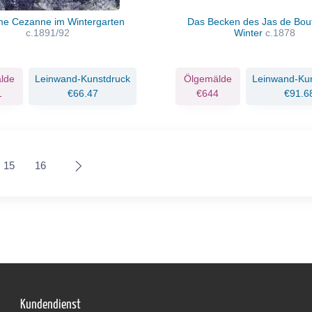
e Cezanne im Wintergarten
Das Becken des Jas de Bou
c.1891/92
Winter
c.1878
lde
Leinwand-Kunstdruck
Ölgemälde
Leinwand-Ku
1
€66.47
€644
€91.6
15
16
Kundendienst