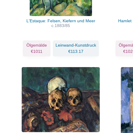
L'Estaque: Felsen, Kiefern und Meer
Hamlet
c.1883/85
Ölgemälde
Leinwand-Kunstdruck
Ölgemä
€1011
€113.17
€102