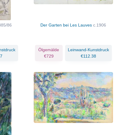
885/86
Der Garten bei Les Lauves
c.1906
nstdruck
Ölgemälde
Leinwand-Kunstdruck
17
€729
€112.38