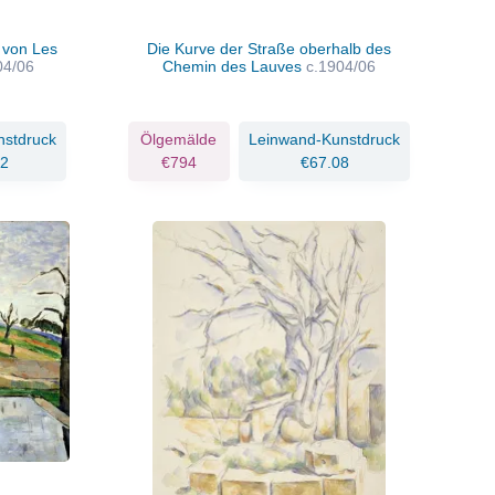
 von Les
Die Kurve der Straße oberhalb des
04/06
Chemin des Lauves
c.1904/06
nstdruck
Ölgemälde
Leinwand-Kunstdruck
32
€794
€67.08