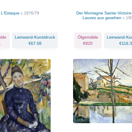
L'Estaque
c.1876/79
Der Montagne Sainte-Victoire
Lauves aus gesehen
c.19
lde
Leinwand-Kunstdruck
Ölgemälde
Leinwand-Ku
1
€67.08
€820
€116.