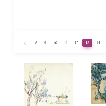
(current)
8
9
10
11
12
13
14