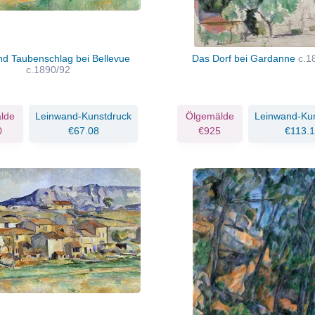
d Taubenschlag bei Bellevue
Das Dorf bei Gardanne
c.1
c.1890/92
lde
Leinwand-Kunstdruck
Ölgemälde
Leinwand-Ku
0
€67.08
€925
€113.