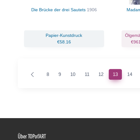
Die Brücke der drei Sautets
1906
Madam
Papier-Kunstdruck
Ölgemä
€58.16
€96
(current)
8
9
10
11
12
13
14
Über TOPofART