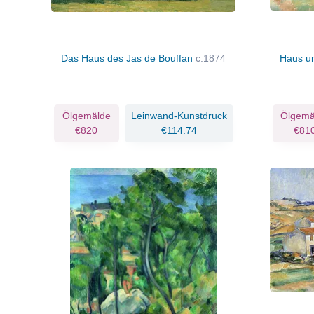
Das Haus des Jas de Bouffan
c.1874
Haus un
Ölgemälde
Leinwand-Kunstdruck
Ölgemä
€820
€114.74
€81