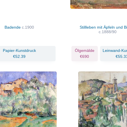
Badende
c.1900
Stillleben mit Äpfeln und B
c.1888/90
Papier-Kunstdruck
Ölgemälde
Leinwand-Ku
€52.39
€690
€55.3