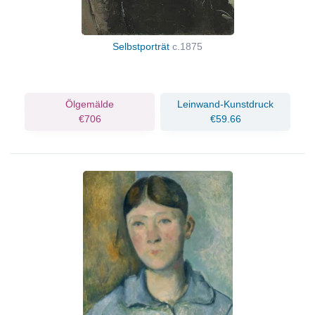
Selbstporträt
c.1875
Ölgemälde
Leinwand-Kunstdruck
€706
€59.66