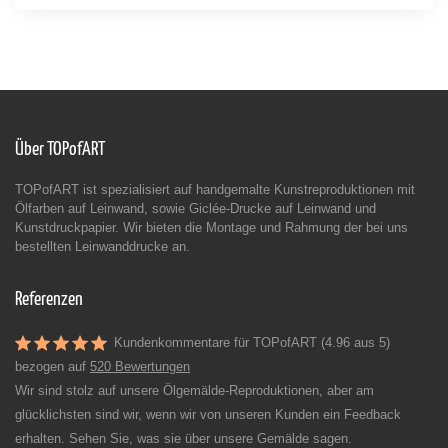
Über TOPofART
TOPofART ist spezialisiert auf handgemalte Kunstreproduktionen mit
Ölfarben auf Leinwand, sowie Giclée-Drucke auf Leinwand und
Kunstdruckpapier. Wir bieten die Montage und Rahmung der bei uns
bestellten Leinwanddrucke an.
Referenzen
Kundenkommentare für TOPofART (4.96 aus 5)
bezogen auf
520 Bewertungen
Wir sind stolz auf unsere Ölgemälde-Reproduktionen, aber am
glücklichsten sind wir, wenn wir von unseren Kunden ein Feedback
erhalten. Sehen Sie, was sie über unsere Gemälde sagen.