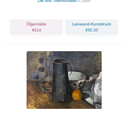
Die drei Totenschädel
c.1900
Ölgemälde
Leinwand-Kunstdruck
€614
€55.33