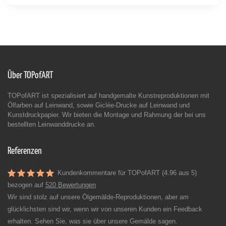
Über TOPofART
TOPofART ist spezialisiert auf handgemalte Kunstreproduktionen mit
Ölfarben auf Leinwand, sowie Giclée-Drucke auf Leinwand und
Kunstdruckpapier. Wir bieten die Montage und Rahmung der bei uns
bestellten Leinwanddrucke an.
Referenzen
Kundenkommentare für TOPofART (4.96 aus 5)
bezogen auf
520 Bewertungen
Wir sind stolz auf unsere Ölgemälde-Reproduktionen, aber am
glücklichsten sind wir, wenn wir von unseren Kunden ein Feedback
erhalten. Sehen Sie, was sie über unsere Gemälde sagen.