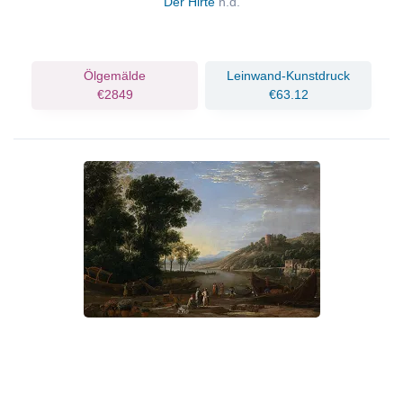
Der Hirte
n.d.
Ölgemälde
Leinwand-Kunstdruck
€2849
€63.12