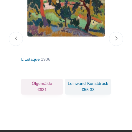
L'Estaque
1906
Lond
ruck
Ölgemälde
Leinwand-Kunstdruck
€631
€55.33