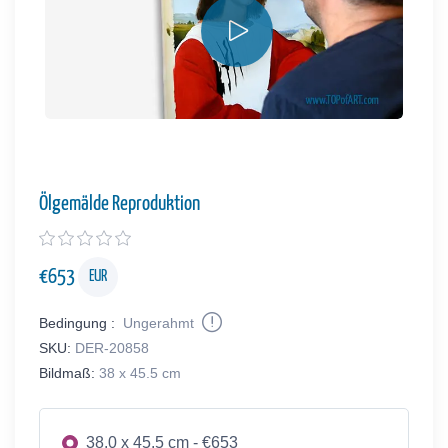
Ölgemälde Reproduktion
€
653
EUR
Bedingung :
Ungerahmt
SKU:
DER-20858
Bildmaß:
38 x 45.5 cm
38.0 x 45.5 cm - €653