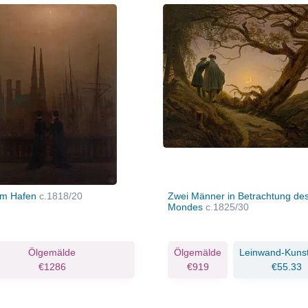
im Hafen
c.1818/20
Zwei Männer in Betrachtung de
Mondes
c.1825/30
Ölgemälde
Ölgemälde
Leinwand-Kuns
€1286
€919
€55.33