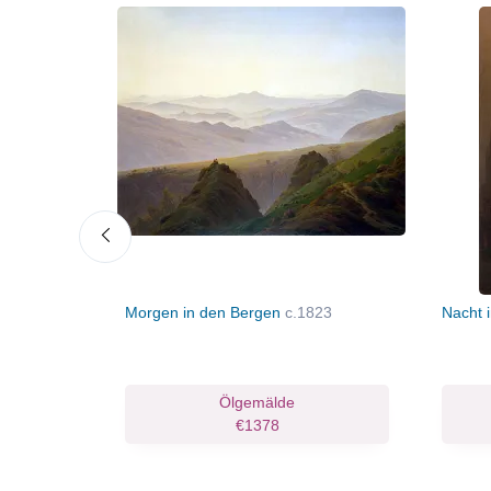
c.1828
Morgen in den Bergen
c.1823
Nacht 
Kunstdruck
Ölgemälde
.33
€1378