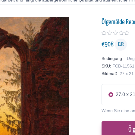
ndarbeit und fängt die außergewöhnliche Qualität und authentische Pin
Ölgemälde Rep
€
908
EUR
Bedingung :
Ung
SKU:
FCD-11561
Bildmaß:
27 x 21
27.0 x 2
Wenn Sie eine a
Öl