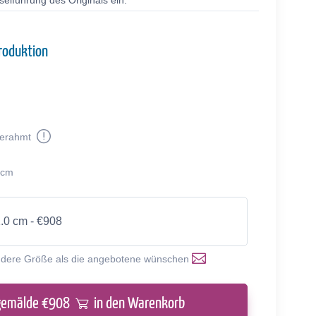
selführung des Originals ein.
roduktion
erahmt
 cm
1.0 cm - €908
ndere Größe als die angebotene wünschen
gemälde €
908
in den Warenkorb