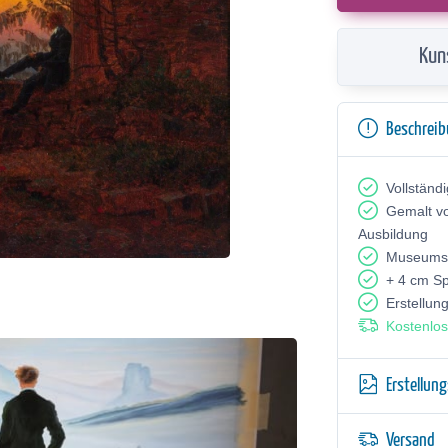
Kun
Beschrei
Vollständ
Gemalt v
Ausbildung
Museumsq
+ 4 cm S
Erstellun
Kostenlos
Erstellun
Versand