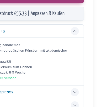
stdruck €55.33 | Anpassen & Kaufen
bung
ig handbemalt
on europäischen Künstlern mit akademischer
ualität
pielraum zum Dehnen
gszeit: 8-9 Wochen
er Versand!
gsprozess