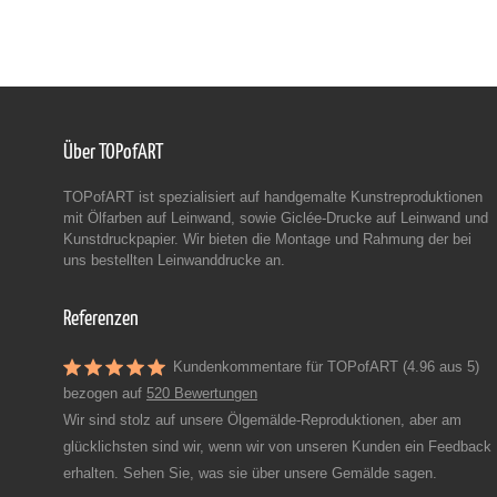
Über TOPofART
TOPofART ist spezialisiert auf handgemalte Kunstreproduktionen
mit Ölfarben auf Leinwand, sowie Giclée-Drucke auf Leinwand und
Kunstdruckpapier. Wir bieten die Montage und Rahmung der bei
uns bestellten Leinwanddrucke an.
Referenzen
Kundenkommentare für TOPofART (4.96 aus 5)
bezogen auf
520 Bewertungen
Wir sind stolz auf unsere Ölgemälde-Reproduktionen, aber am
glücklichsten sind wir, wenn wir von unseren Kunden ein Feedback
erhalten. Sehen Sie, was sie über unsere Gemälde sagen.