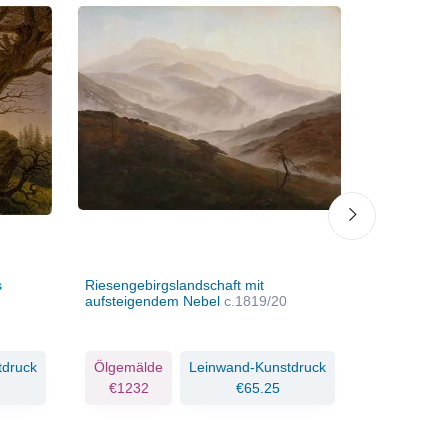
s
Riesengebirgslandschaft mit
Fichtendic
aufsteigendem Nebel
c.1819/20
tdruck
Ölgemälde
Leinwand-Kunstdruck
Ölgemäld
€1232
€65.25
€872