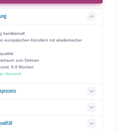
bung
ig handbemalt
on europäischen Künstlern mit akademischer
ualität
pielraum zum Dehnen
gszeit: 8-9 Wochen
er Versand!
gsprozess
ualität