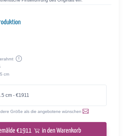
thentische Pinselführung des Originals ein.
roduktion
erahmt
5
.5 cm
4.5 cm - €1911
ndere Größe als die angebotene wünschen
emälde €
1911
in den Warenkorb