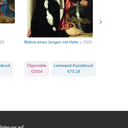
/10
Bildnis eines Jungen mit Helm
c.1502
Die Jungfra
Landschaft
tdruck
Ölgemälde
Leinwand-Kunstdruck
Ölgemäld
€2054
€73.18
€1689
Folge uns auf