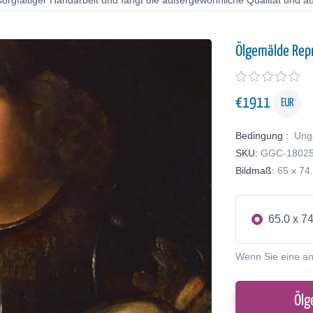
orgfältiger Handarbeit und fängt die außergewöhnliche Qualität und au
Ölgemälde Rep
€
1911
EUR
Bedingung :
Ung
SKU:
GGC-1802
Bildmaß:
65 x 74
65.0 x 7
Wenn Sie eine a
Ölg