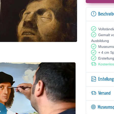
Beschrei
Vollständ
Gemalt v
Ausbildung
Museumsq
+ 4 cm S
Erstellun
Kostenlos
Erstellun
Versand
Museumsq