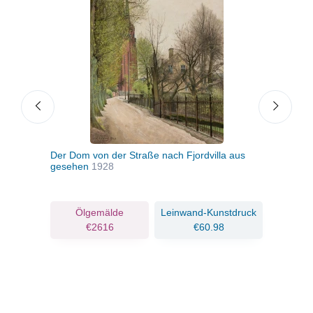
pram
Der Dom von der Straße nach Fjordvilla aus
Wint
gesehen
1928
Stro
ruck
Ölgemälde
Leinwand-Kunstdruck
€2616
€60.98