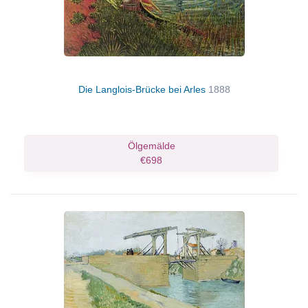
Die Langlois-Brücke bei Arles
1888
Ölgemälde
€698