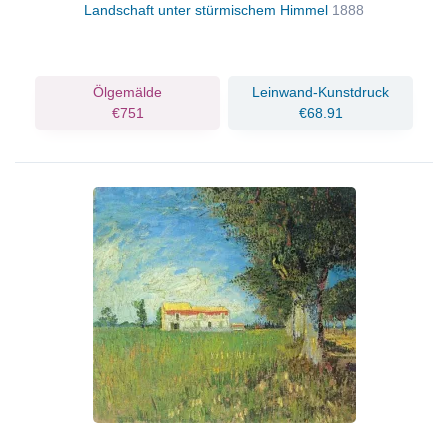
Landschaft unter stürmischem Himmel
1888
Ölgemälde
Leinwand-Kunstdruck
€751
€68.91