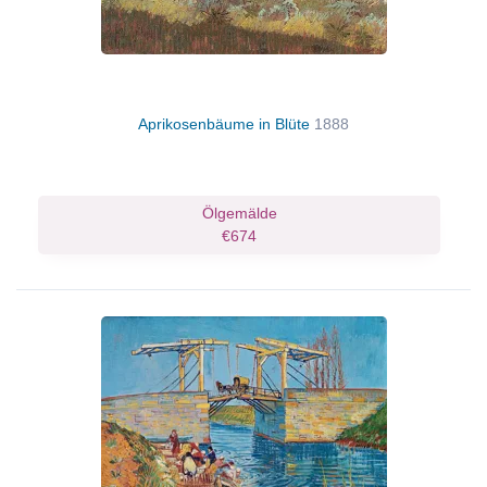
Aprikosenbäume in Blüte
1888
Ölgemälde
€674