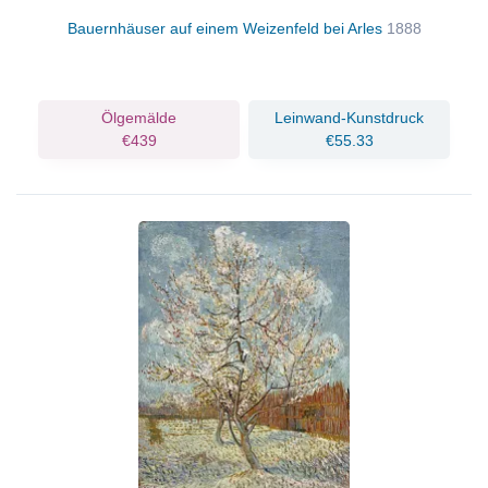
Bauernhäuser auf einem Weizenfeld bei Arles
1888
Ölgemälde
Leinwand-Kunstdruck
€439
€55.33