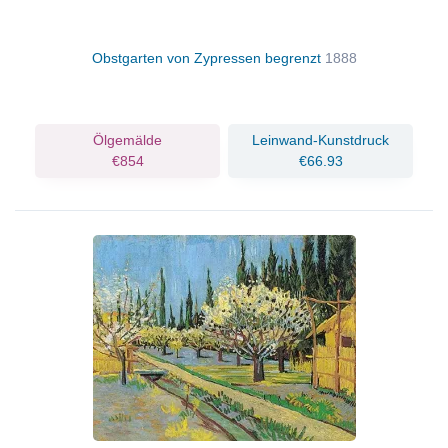
Obstgarten von Zypressen begrenzt
1888
Ölgemälde
Leinwand-Kunstdruck
€854
€66.93