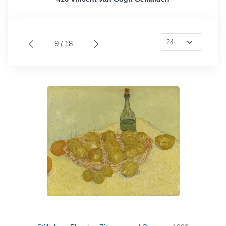
9 / 18