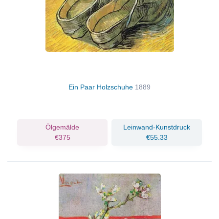
Ein Paar Holzschuhe
1889
Ölgemälde
Leinwand-Kunstdruck
€375
€55.33