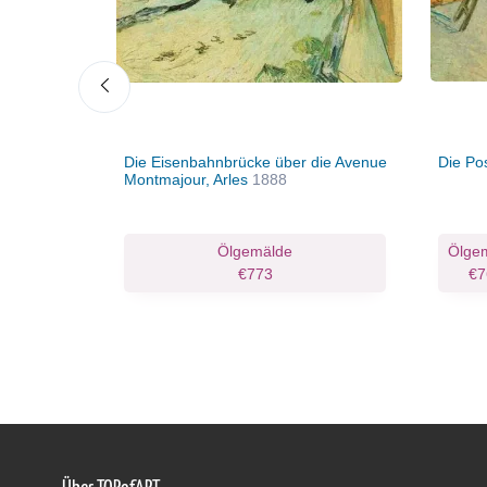
Die Eisenbahnbrücke über die Avenue
Die Po
Montmajour, Arles
1888
Kunstdruck
Ölgemälde
Ölge
.47
€773
€7