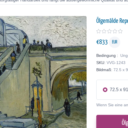
orgfältiger Handarbeit und fängt die außergewöhnliche Qualität und au
Ölgemälde Rep
€
833
EUR
Bedingung :
Ung
SKU:
VVG-1243
Bildmaß:
72.5 x 
72.5 x 9
Wenn Sie eine a
Öl