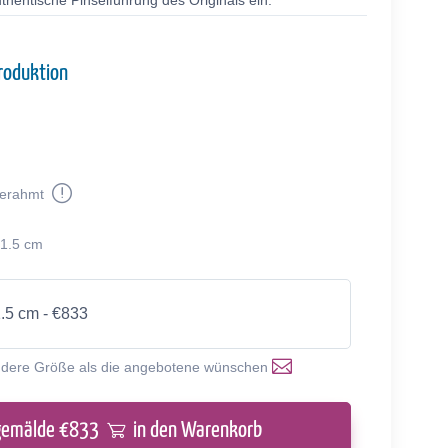
thentische Pinselführung des Originals ein.
roduktion
erahmt
91.5 cm
1.5 cm - €833
ndere Größe als die angebotene wünschen
gemälde €
833
in den Warenkorb