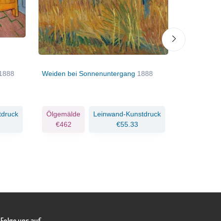
1888
Weiden bei Sonnenuntergang
1888
Paar im Par
tdruck
Ölgemälde
Leinwand-Kunstdruck
Ölgemäld
€462
€55.33
€850