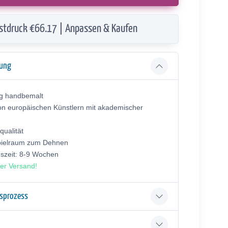
stdruck €66.17 | Anpassen & Kaufen
bung
ig handbemalt
on europäischen Künstlern mit akademischer
ualität
pielraum zum Dehnen
gszeit: 8-9 Wochen
er Versand!
gsprozess