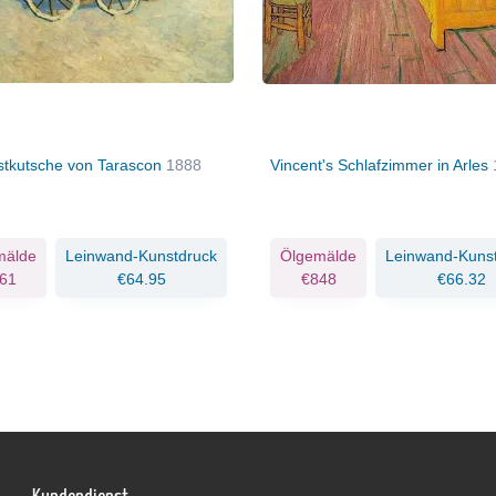
stkutsche von Tarascon
1888
Vincent's Schlafzimmer in Arles
mälde
Leinwand-Kunstdruck
Ölgemälde
Leinwand-Kuns
61
€64.95
€848
€66.32