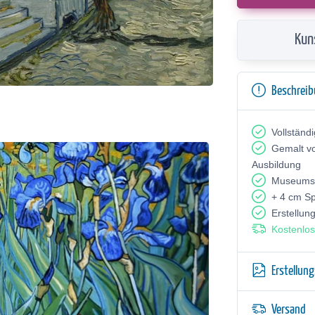
Kun
Beschrei
Vollständ
Gemalt v
Ausbildung
Museumsq
+ 4 cm S
Erstellun
Kostenlos
Erstellun
Versand