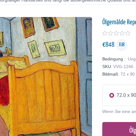
orgfältiger Handarbeit und fängt die außergewöhnliche Qualität und au
Ölgemälde Rep
€
848
EUR
Bedingung :
Ung
SKU:
VVG-1246
Bildmaß:
72 x 90
72.0 x 9
Wenn Sie eine a
Öl