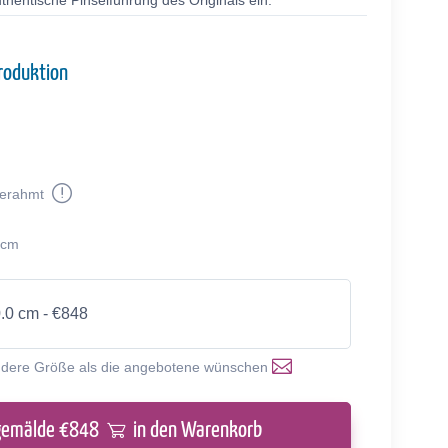
thentische Pinselführung des Originals ein.
roduktion
erahmt
 cm
0.0 cm - €848
ndere Größe als die angebotene wünschen
gemälde €
848
in den Warenkorb