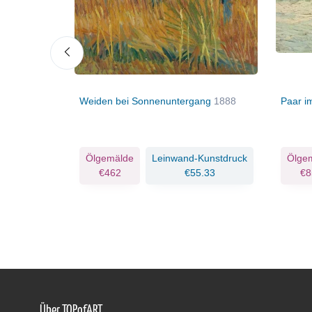
88
Weiden bei Sonnenuntergang
1888
Paar i
Kunstdruck
Ölgemälde
Leinwand-Kunstdruck
Ölge
.08
€462
€55.33
€8
Über TOPofART