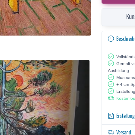
Kun
Beschrei
Vollständ
Gemalt v
Ausbildung
Museumsq
+ 4 cm S
Erstellun
Kostenlos
Erstellun
Versand