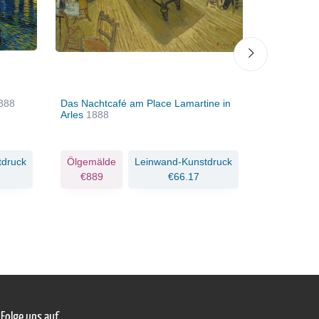
888
Das Nachtcafé am Place Lamartine in
Caféterras
Arles
1888
tdruck
Ölgemälde
Leinwand-Kunstdruck
Ölgemäld
€889
€66.17
€1076
Folge uns auf