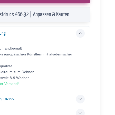
stdruck €66.32 | Anpassen & Kaufen
bung
ig handbemalt
on europäischen Künstlern mit akademischer
ualität
pielraum zum Dehnen
gszeit: 8-9 Wochen
er Versand!
gsprozess