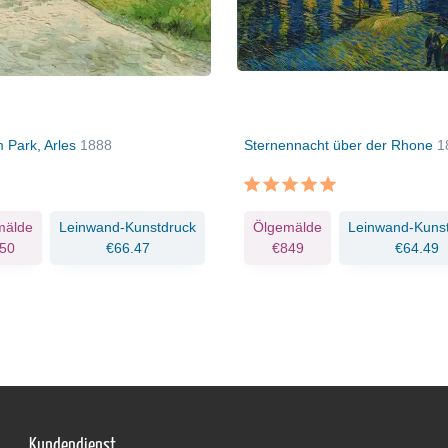
m Park, Arles
1888
Sternennacht über der Rhone
1
mälde
Leinwand-Kunstdruck
Ölgemälde
Leinwand-Kuns
50
€66.47
€849
€64.49
Kundendienst