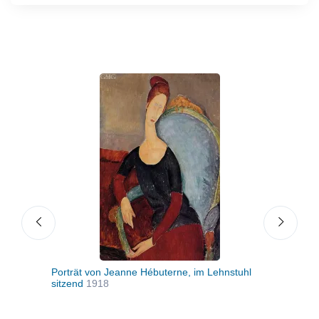
Porträt von Jeanne Hébuterne, im Lehnstuhl
Port
sitzend
1918