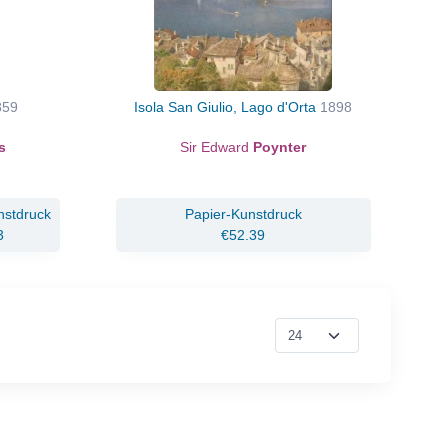
859
Isola San Giulio, Lago d'Orta
1898
s
Sir Edward
Poynter
nstdruck
Papier-Kunstdruck
3
€52.39