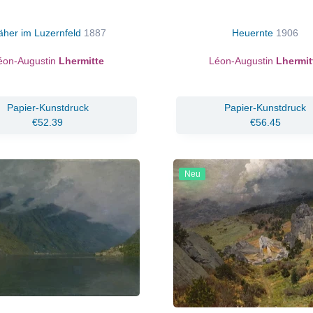
her im Luzernfeld
1887
Heuernte
1906
éon-Augustin
Lhermitte
Léon-Augustin
Lhermit
Papier-Kunstdruck
Papier-Kunstdruck
€52.39
€56.45
Neu