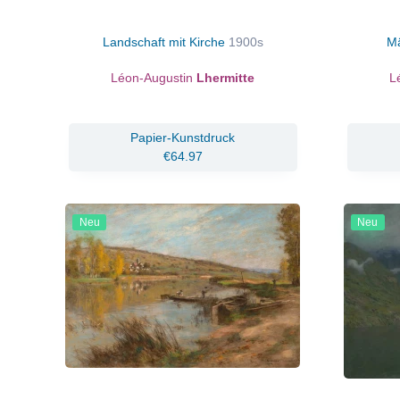
Landschaft mit Kirche
1900s
Mä
Léon-Augustin
Lhermitte
L
Papier-Kunstdruck
€64.97
Neu
Neu