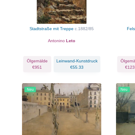
Stadtstraße mit Treppe
c.1882/85
Fels
Antonino
Leto
Ölgemälde
Leinwand-Kunstdruck
Ölgemä
€951
€55.33
€123
Neu
Neu