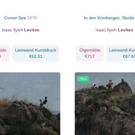
Comer See
1876
In den Krimbergen, Studi
Isaac Ilyich
Levitan
Isaac Ilyich
Levitan
lde
Leinwand-Kunstdruck
Ölgemälde
Leinwand-Ku
3
€62.51
€717
€67.6
Neu