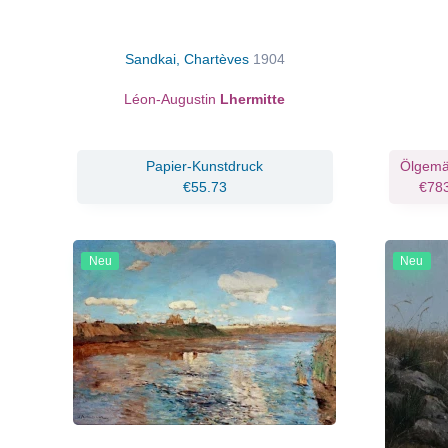
Sandkai, Chartèves
1904
Léon-Augustin
Lhermitte
Papier-Kunstdruck
Ölgemä
€55.73
€78
Neu
Neu