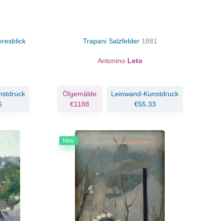
resblick
Trapani Salzfelder
1881
Antonino
Leto
nstdruck
Ölgemälde
Leinwand-Kunstdruck
6
€1188
€55.33
Neu