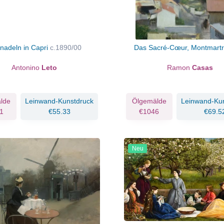
nadeln in Capri
c.1890/00
Das Sacré-Cœur, Montmart
Antonino
Leto
Ramon
Casas
lde
Leinwand-Kunstdruck
Ölgemälde
Leinwand-Ku
1
€55.33
€1046
€69.5
Neu