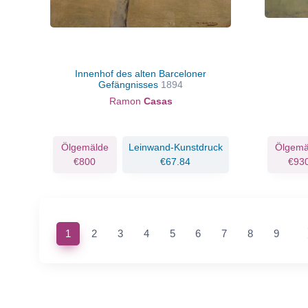
Innenhof des alten Barceloner
Gefängnisses
1894
Ramon
Casas
Ölgemälde
Leinwand-Kunstdruck
Ölgemä
€800
€67.84
€93
(current)
1
2
3
4
5
6
7
8
9