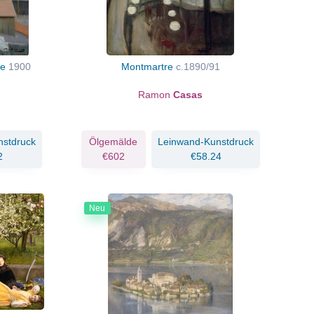
re
1900
Montmartre
c.1890/91
Ramon
Casas
nstdruck
Ölgemälde
Leinwand-Kunstdruck
2
€602
€58.24
Neu