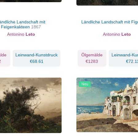
ändliche Landschaft mit
Ländliche Landschaft mit Fi
Feigenkakteen
1867
Antonino
Leto
Antonino
Leto
lde
Leinwand-Kunstdruck
Ölgemälde
Leinwand-Ku
2
€68.61
€1283
€72.1
Neu