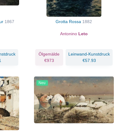
gur
1867
Grotta Rossa
1882
Antonino
Leto
nstdruck
Ölgemälde
Leinwand-Kunstdruck
1
€973
€57.93
Neu