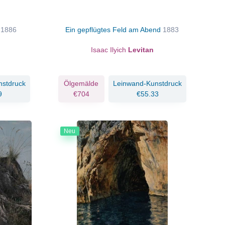
e
1886
Ein gepflügtes Feld am Abend
1883
Isaac Ilyich
Levitan
nstdruck
Ölgemälde
Leinwand-Kunstdruck
9
€704
€55.33
Neu