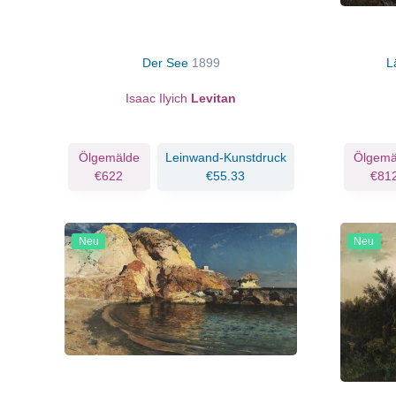
Der See
1899
L
Isaac Ilyich
Levitan
Ölgemälde
Leinwand-Kunstdruck
Ölgemä
€622
€55.33
€81
Neu
Neu