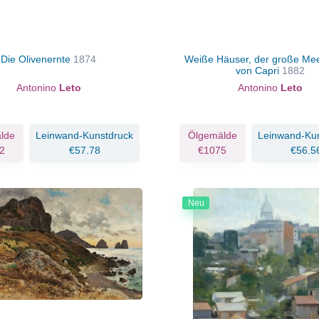
Die Olivenernte
1874
Weiße Häuser, der große Mee
von Capri
1882
Antonino
Leto
Antonino
Leto
lde
Leinwand-Kunstdruck
Ölgemälde
Leinwand-Ku
2
€57.78
€1075
€56.5
Neu