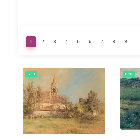
(current)
1
2
3
4
5
6
7
8
9
Neu
Neu